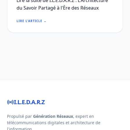
Lire la suite de I.L.E.D.A.R.Z : L'Architecture
du Savoir Partagé à l'Ère des Réseaux
LIRE L'ARTICLE →
I.L.E.D.A.R.Z
Propulsé par
Génération Réseaux
, expert en
télécommunications digitales et architecture de
l'information.