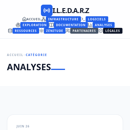
I.L.E.D.A.R.Z
ACCUEIL
INFRASTRUCTURE
LOGICIELS
EXPLORATION
DOCUMENTATION
ANALYSES
RESSOURCES
ZÉNITUDE
PARTENAIRES
LÉGALES
ACCUEIL
CATÉGORIE
ANALYSES
JUIN 26