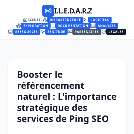
I.L.E.D.A.R.Z
ACCUEIL
INFRASTRUCTURE
LOGICIELS
EXPLORATION
DOCUMENTATION
ANALYSES
RESSOURCES
ZÉNITUDE
PARTENAIRES
LÉGALES
Booster le
référencement
naturel : L'importance
stratégique des
services de Ping SEO